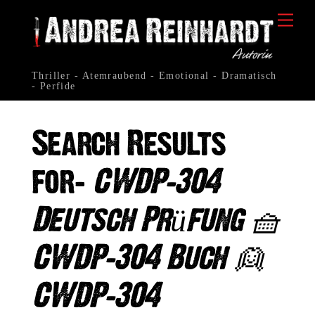
Skip
Me
to
content
Thriller - Atemraubend - Emotional - Dramatisch
- Perfide
Search Results
for:
CWDP-304
Deutsch Prüfung 🧺
CWDP-304 Buch 👱
CWDP-304