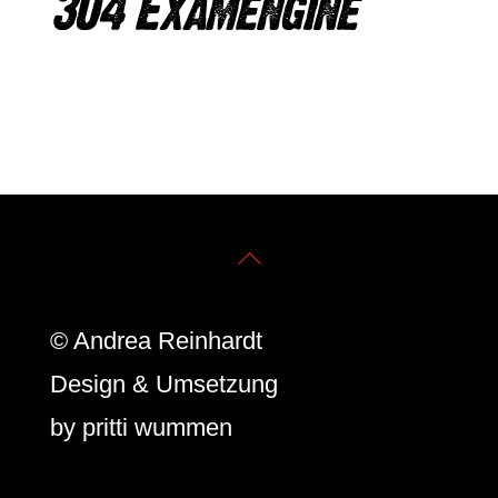
304 Examengine
Sorry, nothing found.
Back
To
© Andrea Reinhardt
Top
Design & Umsetzung
by
pritti wummen