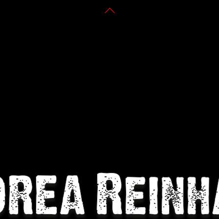
Back
To
Top