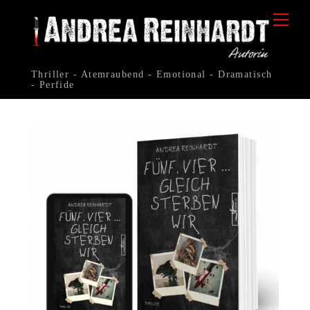
Skip
Me
to
content
Thriller - Atemraubend - Emotional - Dramatisch
- Perfide