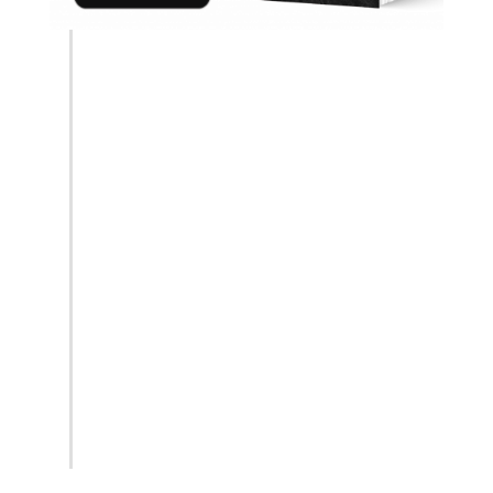
Zehn Augen, die
sehen. Fünf Herzen,
die schlagen. Fünf
Leben, die spielen.
Fanrezension:
Faszinierend und
unglaublich
spannend!