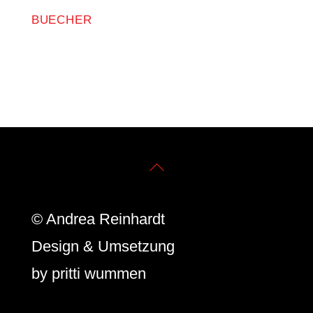
BUECHER
Eiskalter Tanz
Back
To
© Andrea Reinhardt
Top
Design & Umsetzung
by
pritti wummen