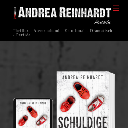
Skip
Me
to
content
Thriller - Atemraubend - Emotional - Dramatisch
- Perfide