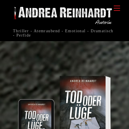
Skip
Me
to
content
Thriller - Atemraubend - Emotional - Dramatisch
- Perfide