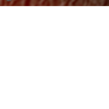
Hier kaufen
Tod oder Lüge
Back
To