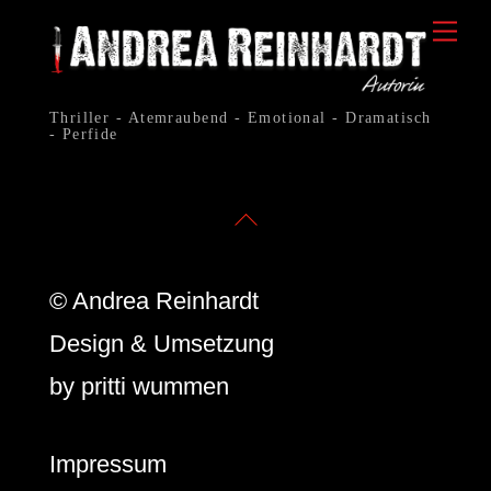
Skip
Me
to
content
Thriller - Atemraubend - Emotional - Dramatisch
- Perfide
Back
To
© Andrea Reinhardt
Top
Design & Umsetzung
by
pritti wummen
Impressum